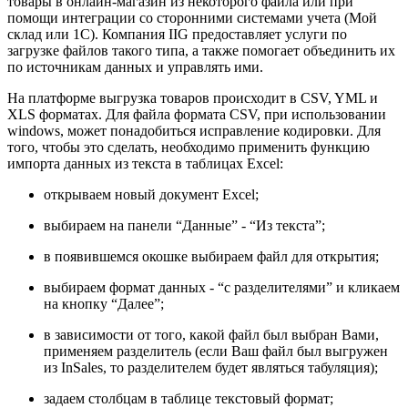
товары в онлайн-магазин из некоторого файла или при
помощи интеграции со сторонними системами учета (Мой
склад или 1С). Компания IIG предоставляет услуги по
загрузке файлов такого типа, а также помогает объединить их
по источникам данных и управлять ими.
На платформе выгрузка товаров происходит в CSV, YML и
XLS форматах. Для файла формата CSV, при использовании
windows, может понадобиться исправление кодировки. Для
того, чтобы это сделать, необходимо применить функцию
импорта данных из текста в таблицах Excel:
открываем новый документ Excel;
выбираем на панели “Данные” - “Из текста”;
в появившемся окошке выбираем файл для открытия;
выбираем формат данных - “с разделителями” и кликаем
на кнопку “Далее”;
в зависимости от того, какой файл был выбран Вами,
применяем разделитель (если Ваш файл был выгружен
из InSales, то разделителем будет являться табуляция);
задаем столбцам в таблице текстовый формат;